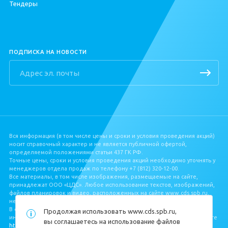
Тендеры
Квартиры в Буграх
ПОДПИСКА НА НОВОСТИ
Вся информация (в том числе цены и сроки и условия проведения акций)
носит справочный характер и не является публичной офертой,
определяемой положениями статьи 437 ГК РФ.
Точные цены, сроки и условия проведения акций необходимо уточнять у
менеджеров отдела продаж по телефону +7 (812) 320‐12‐00.
Все материалы, в том числе изображения, размещаемые на сайте,
принадлежат ООО «ЦДС». Любое использование текстов, изображений,
файлов планировок и видео, расположенных на сайте www.cds.spb.ru,
не допускается без письменного разрешения ООО «ЦДС».
В соответствии с Федеральным законом от 30.12.2004 № 214‐ФЗ, полная
Продолжая использовать
www.cds.spb.ru
,
информация о застройщике и проекте строительства размещена на сайте
вы соглашаетесь на использование файлов
https://наш.дом.рф/
.