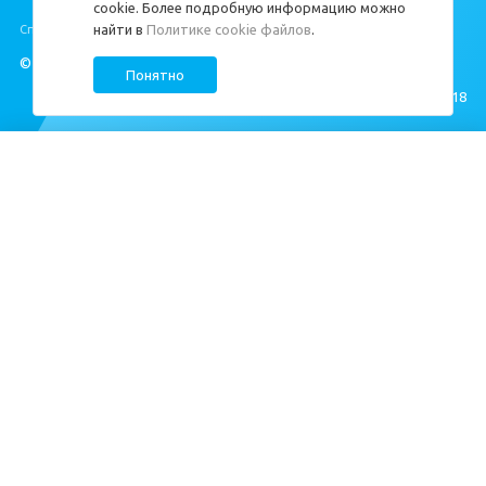
cookie. Более подробную информацию можно
найти в
Политике cookie файлов
.
Специальная оценка условий труда
https://cds.spb.ru/sout/
.
© ЦДС, 1999–2026
Понятно
Создание сайта —
M18
Квартиры