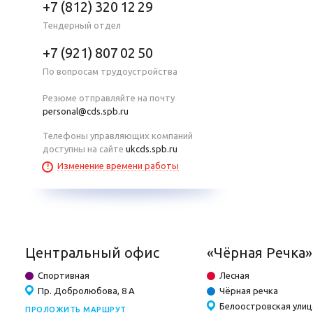
+7 (812) 320 12 29
Тендерный отдел
+7 (921) 807 02 50
По вопросам трудоустройства
Резюме отправляйте на почту
personal@cds.spb.ru
Телефоны управляющих компаний
доступны на сайте
ukcds.spb.ru
Изменение времени работы
Центральный офис
«Чёрная Речка»
Спортивная
Лесная
Пр. Добролюбова, 8 А
Чёрная речка
Белоостровская улица
ПРОЛОЖИТЬ МАРШРУТ