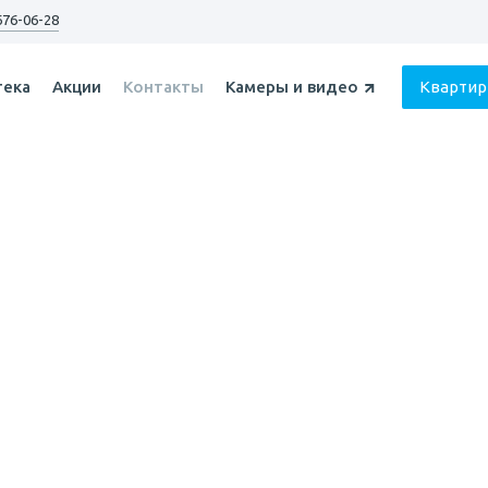
676-06-28
тека
Акции
Контакты
Кварти