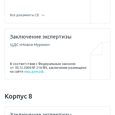
Все документы (3)
Заключение экспертизы
28.08.2017 — Абикенов А.М.
ЦДС «Новое Мурино»
19.04.2017 — Абикенов А.М.
В соответствии с Федеральным законом
от 30.12.2004 № 214‐ФЗ, заключение размещено
на сайте
наш.дом.рф
.
26.08.2013 — Жигунов С.Е.
21.08.2017 — Абикенов А.М.
Корпус 8
04.05.2017 — Абикенов А.М.
Заключение экспертизы