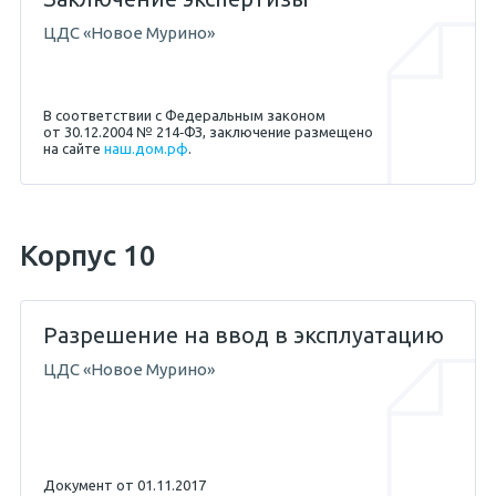
ЦДС «Новое Мурино»
19.04.2017 — Абикенов А.М.
В соответствии с Федеральным законом
от 30.12.2004 № 214‐ФЗ, заключение размещено
на сайте
наш.дом.рф
.
26.08.2013 — Жигунов С.Е.
21.08.2017 — Абикенов А.М.
Корпус 10
04.05.2017 — Абикенов А.М.
Разрешение на ввод в эксплуатацию
ЦДС «Новое Мурино»
11.04.2013 — Жигунов С.Е.
Документ от 01.11.2017