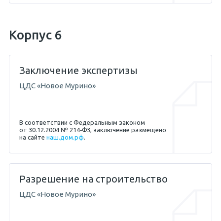
19.04.2017 — Абикенов А.М.
Корпус 6
26.08.2013 — Жигунов С.Е.
Заключение экспертизы
ЦДС «Новое Мурино»
В соответствии с Федеральным законом
от 30.12.2004 № 214‐ФЗ, заключение размещено
на сайте
наш.дом.рф
.
Разрешение на строительство
04.05.2017 — Абикенов А.М.
ЦДС «Новое Мурино»
11.04.2013 — Жигунов С.Е.