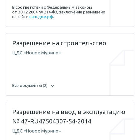
В соответствии с Федеральным законом
от 30.12.2004 № 214‐ФЗ, заключение размещено
на сайте
наш.дом.рф
.
Разрешение на строительство
04.05.2017 — Абикенов А.М.
ЦДС «Новое Мурино»
11.04.2013 — Жигунов С.Е.
Все документы (2)
Разрешение на ввод в эксплуатацию
19.04.2017 — Абикенов А.М.
№ 47-RU47504307-54-2014
ЦДС «Новое Мурино»
26.08.2013 — Жигунов С.Е.