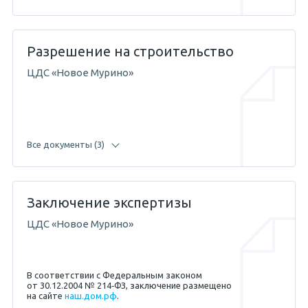
Разрешение на строительство
ЦДС «Новое Мурино»
Все документы (3)
Заключение экспертизы
28.08.2017 — Абикенов А.М.
ЦДС «Новое Мурино»
19.04.2017 — Абикенов А.М.
В соответствии с Федеральным законом
от 30.12.2004 № 214‐ФЗ, заключение размещено
на сайте
наш.дом.рф
.
26.08.2013 — Жигунов С.Е.