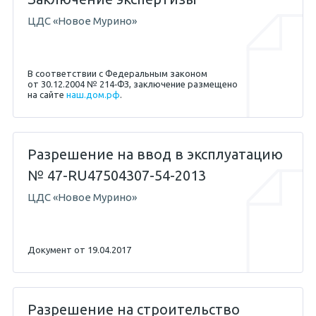
ЦДС «Новое Мурино»
11.04.2013 — Жигунов С.Е.
В соответствии с Федеральным законом
от 30.12.2004 № 214‐ФЗ, заключение размещено
на сайте
наш.дом.рф
.
Разрешение на ввод в эксплуатацию
04.05.2017 — Абикенов А.М.
№ 47-RU47504307-54-2013
ЦДС «Новое Мурино»
11.04.2013 — Жигунов С.Е.
Документ от 19.04.2017
Разрешение на строительство