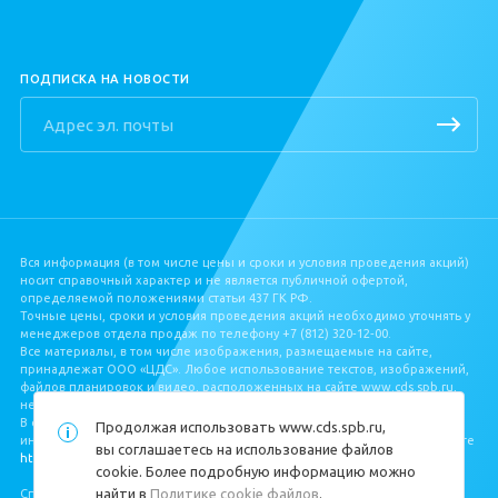
ПОДПИСКА НА НОВОСТИ
Вся информация (в том числе цены и сроки и условия проведения акций)
носит справочный характер и не является публичной офертой,
определяемой положениями статьи 437 ГК РФ.
Точные цены, сроки и условия проведения акций необходимо уточнять у
менеджеров отдела продаж по телефону +7 (812) 320‐12‐00.
Все материалы, в том числе изображения, размещаемые на сайте,
принадлежат ООО «ЦДС». Любое использование текстов, изображений,
файлов планировок и видео, расположенных на сайте www.cds.spb.ru,
не допускается без письменного разрешения ООО «ЦДС».
В соответствии с Федеральным законом от 30.12.2004 № 214‐ФЗ, полная
Продолжая использовать
www.cds.spb.ru
,
информация о застройщике и проекте строительства размещена на сайте
вы соглашаетесь на использование файлов
https://наш.дом.рф/
.
cookie. Более подробную информацию можно
найти в
Политике cookie файлов
.
Специальная оценка условий труда
https://cds.spb.ru/sout/
.