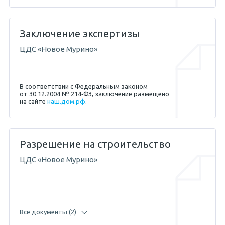
Заключение экспертизы
ЦДС «Новое Мурино»
В соответствии с Федеральным законом
от 30.12.2004 № 214‐ФЗ, заключение размещено
на сайте
наш.дом.рф
.
Разрешение на строительство
04.05.2017 — Абикенов А.М.
ЦДС «Новое Мурино»
11.04.2013 — Жигунов С.Е.
Все документы (2)