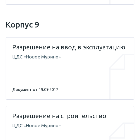
21.08.2017 — Абикенов А.М.
Корпус 9
04.05.2017 — Абикенов А.М.
Разрешение на ввод в эксплуатацию
ЦДС «Новое Мурино»
11.04.2013 — Жигунов С.Е.
Документ от 19.09.2017
Разрешение на строительство
ЦДС «Новое Мурино»