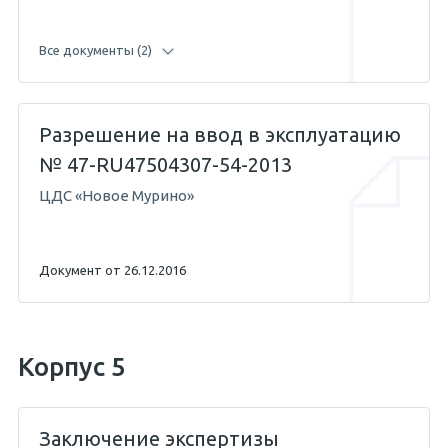
Все документы (2)
Разрешение на ввод в эксплуатацию
19.04.2017 — Абикенов А.М.
№ 47-RU47504307-54-2013
ЦДС «Новое Мурино»
26.08.2013 — Жигунов С.Е.
Документ от 26.12.2016
Корпус 5
Заключение экспертизы