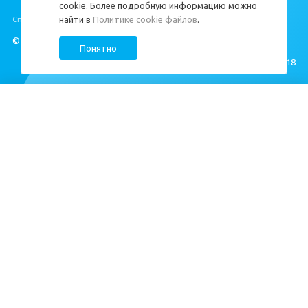
cookie. Более подробную информацию можно
найти в
Политике cookie файлов
.
Специальная оценка условий труда
https://cds.spb.ru/sout/
.
© ЦДС, 1999–2026
Понятно
Создание сайта —
M18
Квартиры