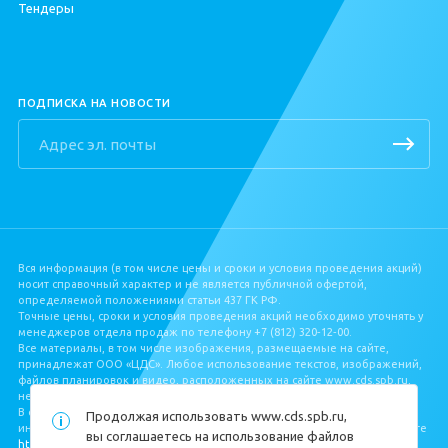
Тендеры
Квартиры в Буграх
ПОДПИСКА НА НОВОСТИ
Вся информация (в том числе цены и сроки и условия проведения акций)
носит справочный характер и не является публичной офертой,
определяемой положениями статьи 437 ГК РФ.
Точные цены, сроки и условия проведения акций необходимо уточнять у
менеджеров отдела продаж по телефону +7 (812) 320‐12‐00.
Все материалы, в том числе изображения, размещаемые на сайте,
принадлежат ООО «ЦДС». Любое использование текстов, изображений,
файлов планировок и видео, расположенных на сайте www.cds.spb.ru,
не допускается без письменного разрешения ООО «ЦДС».
В соответствии с Федеральным законом от 30.12.2004 № 214‐ФЗ, полная
Продолжая использовать
www.cds.spb.ru
,
информация о застройщике и проекте строительства размещена на сайте
вы соглашаетесь на использование файлов
https://наш.дом.рф/
.