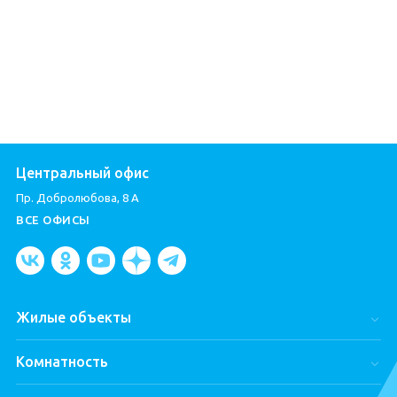
Центральный офис
Пр. Добролюбова, 8 А
ВСЕ ОФИСЫ
Жилые объекты
Город Первых
Комнатность
ЦДС Dreamline
Студии
ЦДС «Чёрная Речка»