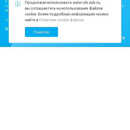
В соответствии с Федеральным законом от 30.12.2004 № 214‐ФЗ, полная
Продолжая использовать
www.cds.spb.ru
,
информация о застройщике и проекте строительства размещена на сайте
вы соглашаетесь на использование файлов
https://наш.дом.рф/
.
cookie. Более подробную информацию можно
найти в
Политике cookie файлов
.
Специальная оценка условий труда
https://cds.spb.ru/sout/
.
© ЦДС, 1999–2026
Понятно
Создание сайта —
M18
Квартиры