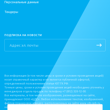
ЦДС «Приневский»
Персональные данные
Квартиры у метро
Еще варианты
ЦДС «Северный»
Квартиры в Девяткино
Тендеры
Квартиры в Буграх
ПОДПИСКА НА НОВОСТИ
Вся информация (в том числе цены и сроки и условия проведения акций)
носит справочный характер и не является публичной офертой,
определяемой положениями статьи 437 ГК РФ.
Точные цены, сроки и условия проведения акций необходимо уточнять у
менеджеров отдела продаж по телефону +7 (812) 320‐12‐00.
Все материалы, в том числе изображения, размещаемые на сайте,
принадлежат ООО «ЦДС». Любое использование текстов, изображений,
файлов планировок и видео, расположенных на сайте www.cds.spb.ru,
не допускается без письменного разрешения ООО «ЦДС».