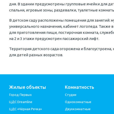
дня. В здании предусмотрены групповые ячейки для дете
спальни, игровые зоны, раздевалки, туалетные комнат
В детском саду расположены помещения для занятий: 
универсального назначения, кабинет логопеда. Также в
для приготовления пищи, постирочная комната, служе
на 2 и 3 этажи предусмотрен пассажирский лифт.
Территория детского сада огорожена и благоустроена
для детей разных возрастов.
Жилые объекты
Комнатность
Город Первых
Студии
ЦДС Dreamline
Однокомнатные
ЦДС «Чёрная Речка»
Двухкомнатные