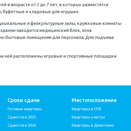
й в возрасте от 2 до 7 лет, в которых разместятся
ы, буфетные и кладовые для игрушек.
музыкальные и физкультурные залы, кружковые комнаты
 здании находится медицинский блок, зона
бно‐бытовые помещения для персонала. Для подъема
, на ней расположены игровые и спортивные площадки
Сроки сдачи
Местоположение
Готовые квартиры
Квартиры в СПб
Сдаются в 2025
Квартиры у метро
Сдаются в 2026
Квартиры в Девяткино