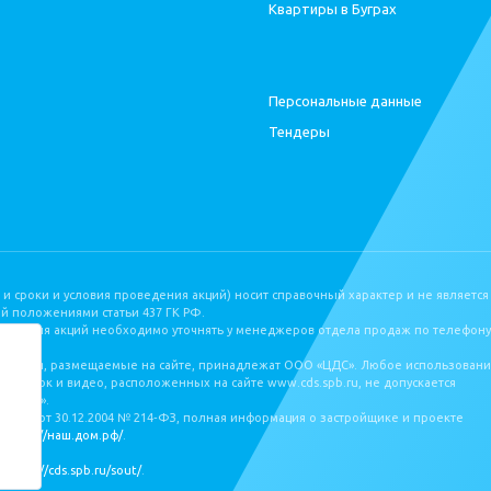
Квартиры в Буграх
Персональные данные
Тендеры
 и сроки и условия проведения акций) носит справочный характер и не является
й положениями статьи 437 ГК РФ.
оведения акций необходимо уточнять у менеджеров отдела продаж по телефону
бражения, размещаемые на сайте, принадлежат ООО «ЦДС». Любое использован
нировок и видео, расположенных на сайте www.cds.spb.ru, не допускается
 «ЦДС».
коном от 30.12.2004 № 214‐ФЗ, полная информация о застройщике и проекте
е
https://наш.дом.рф/
.
а
https://cds.spb.ru/sout/
.