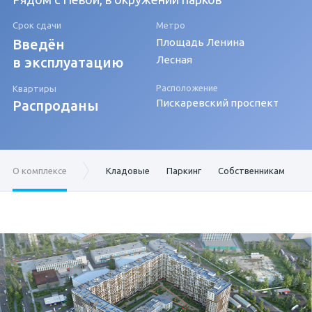
Срок сдачи
Метро
Введён
Площадь Ленина
Лесная
в эксплуатацию
Расположение
Квартиры
Пискаревский проспект
Распроданы
О комплексе
Кладовые
Паркинг
Собственникам
1