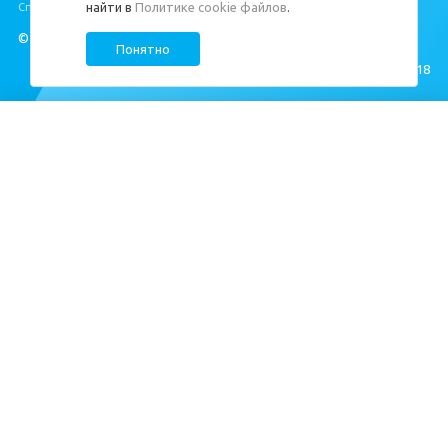
найти в
Политике cookie файлов
.
Специальная оценка условий труда
https://cds.spb.ru/sout/
.
© ЦДС, 1999–2026
Понятно
Создание сайта —
M18
Квартиры