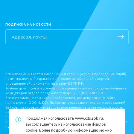
Квартиры в Буграх
ПОДПИСКА НА НОВОСТИ
Вся информация (в том числе цены и сроки и условия проведения акций)
носит справочный характер и не является публичной офертой,
определяемой положениями статьи 437 ГК РФ.
Точные цены, сроки и условия проведения акций необходимо уточнять у
менеджеров отдела продаж по телефону +7 (812) 320‐12‐00.
Все материалы, в том числе изображения, размещаемые на сайте,
принадлежат ООО «ЦДС». Любое использование текстов, изображений,
файлов планировок и видео, расположенных на сайте www.cds.spb.ru,
не допускается без письменного разрешения ООО «ЦДС».
В соответствии с Федеральным законом от 30.12.2004 № 214‐ФЗ, полная
Продолжая использовать
www.cds.spb.ru
,
информация о застройщике и проекте строительства размещена на сайте
вы соглашаетесь на использование файлов
https://наш.дом.рф/
.
cookie. Более подробную информацию можно