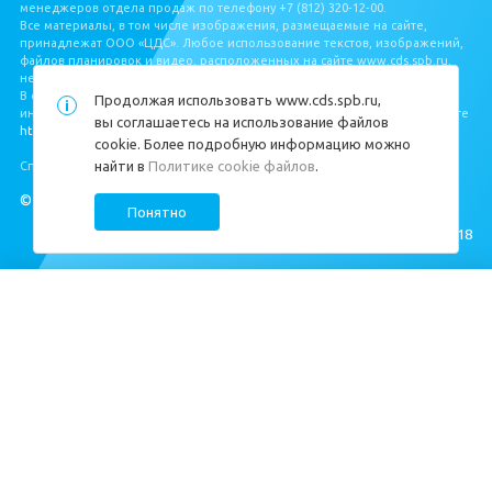
менеджеров отдела продаж по телефону +7 (812) 320‐12‐00.
Все материалы, в том числе изображения, размещаемые на сайте,
принадлежат ООО «ЦДС». Любое использование текстов, изображений,
файлов планировок и видео, расположенных на сайте www.cds.spb.ru,
не допускается без письменного разрешения ООО «ЦДС».
В соответствии с Федеральным законом от 30.12.2004 № 214‐ФЗ, полная
Продолжая использовать
www.cds.spb.ru
,
информация о застройщике и проекте строительства размещена на сайте
вы соглашаетесь на использование файлов
https://наш.дом.рф/
.
cookie. Более подробную информацию можно
найти в
Политике cookie файлов
.
Специальная оценка условий труда
https://cds.spb.ru/sout/
.
© ЦДС, 1999–2026
Понятно
Создание сайта —
M18
Квартиры