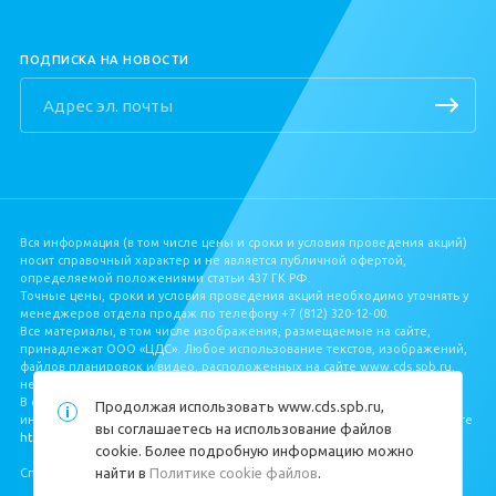
ПОДПИСКА НА НОВОСТИ
Вся информация (в том числе цены и сроки и условия проведения акций)
носит справочный характер и не является публичной офертой,
определяемой положениями статьи 437 ГК РФ.
Точные цены, сроки и условия проведения акций необходимо уточнять у
менеджеров отдела продаж по телефону +7 (812) 320‐12‐00.
Все материалы, в том числе изображения, размещаемые на сайте,
принадлежат ООО «ЦДС». Любое использование текстов, изображений,
файлов планировок и видео, расположенных на сайте www.cds.spb.ru,
не допускается без письменного разрешения ООО «ЦДС».
В соответствии с Федеральным законом от 30.12.2004 № 214‐ФЗ, полная
Продолжая использовать
www.cds.spb.ru
,
информация о застройщике и проекте строительства размещена на сайте
вы соглашаетесь на использование файлов
https://наш.дом.рф/
.
cookie. Более подробную информацию можно
найти в
Политике cookie файлов
.
Специальная оценка условий труда
https://cds.spb.ru/sout/
.