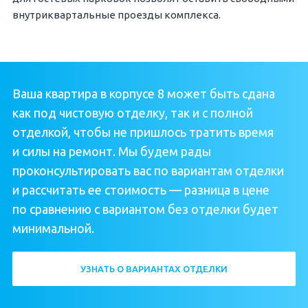
внутриквартальные проезды комплекса.
Ваша квартира в корпусе 8 может быть сдана
как под чистовую отделку, так и с полной
отделкой, чтобы не пришлось тратить время
и силы на ремонт. Мы будем рады
проконсультировать вас по вариантам отделки
и рассчитать ее стоимость — разница в цене
по сравнению с вариантом без отделки будет
минимальной.
УЗНАТЬ О ВАРИАНТАХ ОТДЕЛКИ