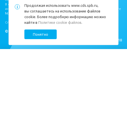
В соответствии с Федеральным законом от 30.12.2004 № 214‐ФЗ, полная
Продолжая использовать
www.cds.spb.ru
,
информация о застройщике и проекте строительства размещена на сайте
вы соглашаетесь на использование файлов
https://наш.дом.рф/
.
cookie. Более подробную информацию можно
найти в
Политике cookie файлов
.
Специальная оценка условий труда
https://cds.spb.ru/sout/
.
© ЦДС, 1999–2026
Понятно
Создание сайта —
M18
Квартиры