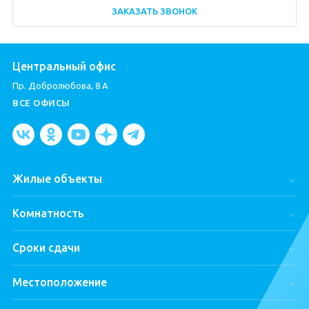
ЗАКАЗАТЬ ЗВОНОК
Центральный офис
Пр. Добролюбова, 8 А
ВСЕ ОФИСЫ
Жилые объекты
Город Первых
Комнатность
ЦДС Dreamline
Студии
ЦДС «Чёрная Речка»
Сроки сдачи
Однокомнатные
Parkolovo
Готовые квартиры
Двухкомнатные
Мурино Space
Местоположение
Сдаются в 2025
Трехкомнатные
Новые Горизонты
Квартиры в СПб