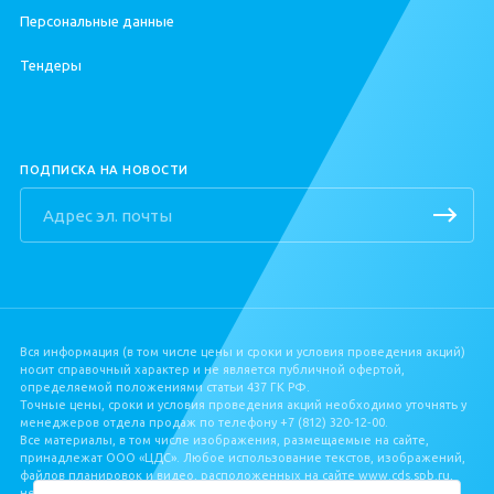
Сдаются в 2026
Европланировки
ЦДС «Приневский»
Персональные данные
Квартиры у метро
Еще варианты
ЦДС «Северный»
Квартиры в Девяткино
Тендеры
Квартиры в Буграх
ПОДПИСКА НА НОВОСТИ
Вся информация (в том числе цены и сроки и условия проведения акций)
носит справочный характер и не является публичной офертой,
определяемой положениями статьи 437 ГК РФ.
Точные цены, сроки и условия проведения акций необходимо уточнять у
менеджеров отдела продаж по телефону +7 (812) 320‐12‐00.
Все материалы, в том числе изображения, размещаемые на сайте,
принадлежат ООО «ЦДС». Любое использование текстов, изображений,
файлов планировок и видео, расположенных на сайте www.cds.spb.ru,
не допускается без письменного разрешения ООО «ЦДС».