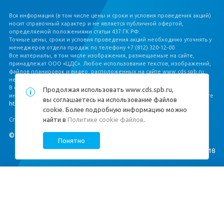
Вся информация (в том числе цены и сроки и условия проведения акций)
носит справочный характер и не является публичной офертой,
определяемой положениями статьи 437 ГК РФ.
Точные цены, сроки и условия проведения акций необходимо уточнять у
менеджеров отдела продаж по телефону +7 (812) 320‐12‐00.
Все материалы, в том числе изображения, размещаемые на сайте,
принадлежат ООО «ЦДС». Любое использование текстов, изображений,
файлов планировок и видео, расположенных на сайте www.cds.spb.ru,
не допускается без письменного разрешения ООО «ЦДС».
В соответствии с Федеральным законом от 30.12.2004 № 214‐ФЗ, полная
Продолжая использовать
www.cds.spb.ru
,
информация о застройщике и проекте строительства размещена на сайте
вы соглашаетесь на использование файлов
https://наш.дом.рф/
.
cookie. Более подробную информацию можно
найти в
Политике cookie файлов
.
Специальная оценка условий труда
https://cds.spb.ru/sout/
.
© ЦДС, 1999–2026
Понятно
Создание сайта —
M18
Квартиры